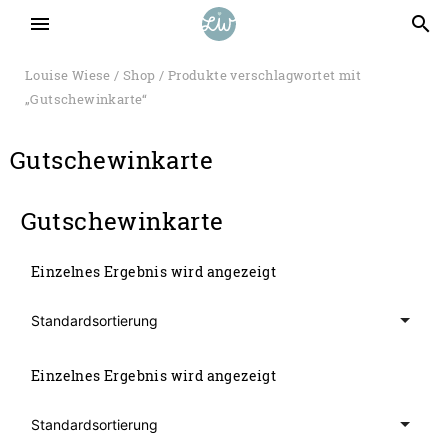
menu
search
Louise Wiese
/
Shop
/ Produkte verschlagwortet mit
„Gutschewinkarte“
Gutschewinkarte
Gutschewinkarte
Einzelnes Ergebnis wird angezeigt
Einzelnes Ergebnis wird angezeigt