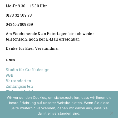
Mo-Fr 9.30 – 15.30 Uhr
0173 32 509 73
04340.7809859
Am Wochenende & an Feiertagen bin ich weder
telefonisch, noch per E-Mail erreichbar.
Danke für Euer Verständnis.
LINKS
Studio für Grafikdesign
AGB
Versandarten
Zahlungsarten
Widerrufsbelehrung
Datenschutz
Wir verwenden Cookies, um sicherzustellen, dass wir Ihnen die
Impressum
beste Erfahrung auf unserer Website bieten. Wenn Sie diese
Seite weiterhin verwenden, gehen wir davon aus, dass Sie
damit einverstanden sind.