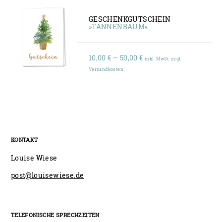
GESCHENKGUTSCHEIN
»TANNENBAUM«
Preisspanne:
10,00
€
–
50,00
€
inkl. MwSt. zzgl.
10,00 €
Versandkosten
bis
50,00 €
KONTAKT
Louise Wiese
post@louisewiese.de
TELEFONISCHE SPRECHZEITEN