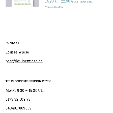
Preisspanne:
14,90
€
–
22,90
€
inkl. MwSt. zzgl.
14,90 €
Versandkosten
bis
22,90 €
KONTAKT
Louise Wiese
post@louisewiese.de
TELEFONISCHE SPRECHZEITEN
Mo-Fr 9.30 – 15.30 Uhr
0173 32 509 73
04340.7809859