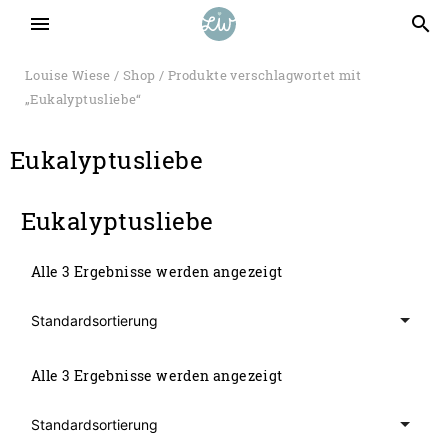
menu
search
Louise Wiese
/
Shop
/ Produkte verschlagwortet mit
„Eukalyptusliebe“
Eukalyptusliebe
Eukalyptusliebe
Alle 3 Ergebnisse werden angezeigt
Alle 3 Ergebnisse werden angezeigt