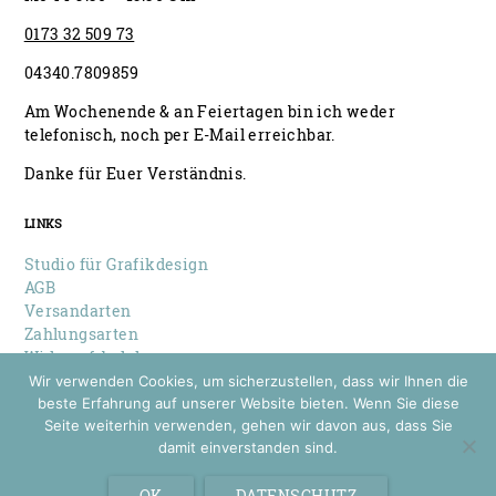
0173 32 509 73
04340.7809859
Am Wochenende & an Feiertagen bin ich weder
telefonisch, noch per E-Mail erreichbar.
Danke für Euer Verständnis.
LINKS
Studio für Grafikdesign
AGB
Versandarten
Zahlungsarten
Widerrufsbelehrung
Datenschutz
Wir verwenden Cookies, um sicherzustellen, dass wir Ihnen die
Impressum
beste Erfahrung auf unserer Website bieten. Wenn Sie diese
Seite weiterhin verwenden, gehen wir davon aus, dass Sie
damit einverstanden sind.
© 2026 Louise Wiese
Papeterie & Design
OK
DATENSCHUTZ