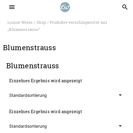
menu
search
Louise Wiese
/
Shop
/ Produkte verschlagwortet mit
„Blumenstrauss“
Blumenstrauss
Blumenstrauss
Einzelnes Ergebnis wird angezeigt
Einzelnes Ergebnis wird angezeigt