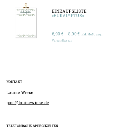
EINKAUFSLISTE
»EUKALYPTUS«
Preisspanne:
6,90
€
–
8,90
€
inkl. MwSt. zzgl.
6,90 €
Versandkosten
bis
8,90 €
KONTAKT
Louise Wiese
post@louisewiese.de
TELEFONISCHE SPRECHZEITEN