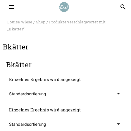
menu
search
Louise Wiese
/
Shop
/ Produkte verschlagwortet mit
„Bkätter“
Bkätter
Bkätter
Einzelnes Ergebnis wird angezeigt
Einzelnes Ergebnis wird angezeigt