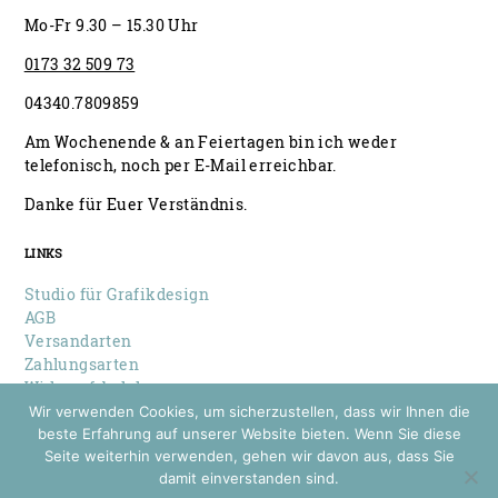
Mo-Fr 9.30 – 15.30 Uhr
0173 32 509 73
04340.7809859
Am Wochenende & an Feiertagen bin ich weder
telefonisch, noch per E-Mail erreichbar.
Danke für Euer Verständnis.
LINKS
Studio für Grafikdesign
AGB
Versandarten
Zahlungsarten
Widerrufsbelehrung
Datenschutz
Wir verwenden Cookies, um sicherzustellen, dass wir Ihnen die
Impressum
beste Erfahrung auf unserer Website bieten. Wenn Sie diese
Seite weiterhin verwenden, gehen wir davon aus, dass Sie
damit einverstanden sind.