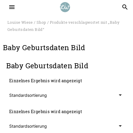
menu
search
Louise Wiese
/
Shop
/ Produkte verschlagwortet mit „Baby
Geburtsdaten Bild“
Baby Geburtsdaten Bild
Baby Geburtsdaten Bild
Einzelnes Ergebnis wird angezeigt
Einzelnes Ergebnis wird angezeigt