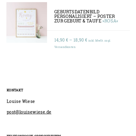
GEBURTSDATENBILD
PERSONALISIERT – POSTER
ZUR GEBURT & TAUFE
»ROSA«
Preisspanne:
14,90
€
–
18,90
€
inkl. MwSt. zzgl.
14,90 €
Versandkosten
bis
18,90 €
KONTAKT
Louise Wiese
post@louisewiese.de