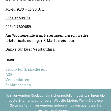
TELEFONISCHE SPRECHZEITEN
Mo-Fr 9.30 – 15.30 Uhr
0173 32 509 73
04340.7809859
Am Wochenende & an Feiertagen bin ich weder
telefonisch, noch per E-Mail erreichbar.
Danke für Euer Verständnis.
LINKS
Studio für Grafikdesign
AGB
Versandarten
Zahlungsarten
Widerrufsbelehrung
Datenschutz
Wir verwenden Cookies, um sicherzustellen, dass wir Ihnen die
Impressum
beste Erfahrung auf unserer Website bieten. Wenn Sie diese
Seite weiterhin verwenden, gehen wir davon aus, dass Sie
damit einverstanden sind.