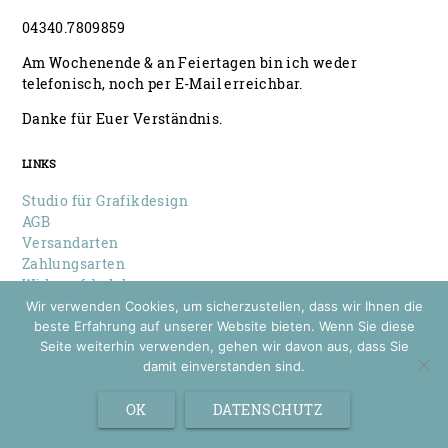
04340.7809859
Am Wochenende & an Feiertagen bin ich weder
telefonisch, noch per E-Mail erreichbar.
Danke für Euer Verständnis.
LINKS
Studio für Grafikdesign
AGB
Versandarten
Zahlungsarten
Widerrufsbelehrung
Datenschutz
Wir verwenden Cookies, um sicherzustellen, dass wir Ihnen die
Impressum
beste Erfahrung auf unserer Website bieten. Wenn Sie diese
Seite weiterhin verwenden, gehen wir davon aus, dass Sie
damit einverstanden sind.
© 2026 Louise Wiese
Papeterie & Design
OK
DATENSCHUTZ